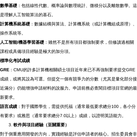
數學基礎
：包括線性代數、概率論與數理統計、微積分以及離散數學。這
是理解人工智能算法的基石。
計算機系統基礎
：數據結構與算法、計算機系統（或計算機組成原理）、
操作系統等。
人工智能/機器學習基礎
：雖然不是所有項目都強制要求，但修讀過相關
課程或具備項目經驗是極大的加分項。
標準化考試成績
GRE
：CMU的許多計算機相關碩士項目近年來已不再強制要求提交GRE
成績，或將其設為可選。但提交一個有競爭力的分數（尤其是量化部分接
近滿分）仍能增強申請材料的說服力。申請前務必查閱目標項目官網的最
新要求。
語言成績
：對于國際學生，需提供托福（通常最低要求總分100，各小分
有要求）或雅思（通常要求總分7.0以上）成績，以證明英語能力。
3.
軟件與項目經驗（至關重要）
對于側重應用開發的方向，實踐經驗是評估申請者的核心。招生委員會非