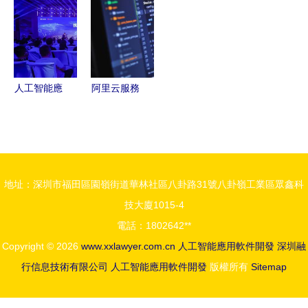
局，激活產
新紀元
與AI軟件開
業協同發展
發中的引領
作用
人工智能應
阿里云服務
用軟件開發
器新手教程
的現狀與未
安裝
來
MySQL、
Tomcat與
地址：深圳市福田區園嶺街道華林社區八卦路31號八卦嶺工業區眾鑫科
JDK三件
技大廈1015-4
套，搭建人
電話：1802642**
工智能應用
Copyright © 2026
www.xxlawyer.com.cn
人工智能應用軟件開發
深圳融
開發環境
行信息技術有限公司
人工智能應用軟件開發
版權所有
Sitemap