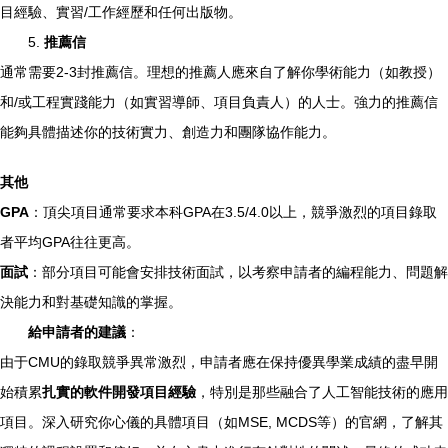
目經驗、實習/工作經歷和任何出版物。
5.
推薦信
通常需要2-3封推薦信。理想的推薦人應來自了解你學術能力（如教授）
和/或工程實踐能力（如實習導師、項目負責人）的人士。強力的推薦信
能夠具體描述你的技術實力、創造力和團隊協作能力。
其他
GPA
：頂尖項目通常要求本科GPA在3.5/4.0以上，競爭激烈的項目錄取
者平均GPA往往更高。
面試
：部分項目可能會安排技術面試，以考察申請者的編程能力、問題解
決能力和對基礎知識的掌握。
給申請者的建議
：
由于CMU的錄取競爭異常激烈，申請者應在保持優異學業成績的盡早開
始積累
扎實的軟件開發項目經驗
，特別是那些融合了人工智能技術的應用
項目。深入研究你心儀的具體項目（如MSE, MCDS等）的官網，了解其