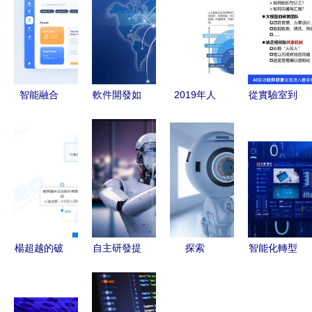
智能融合
軟件開發如
2019年人
從實驗室到
人工智能技
何做才能符
工智能發展
生產線 清
術在虛擬現
合行業需求
白皮書 人
華大學龍明
實開發中的
人工智能應
工智能應用
盛團隊的人
應用與挑戰
用軟件開發
軟件開發
工智能工程
指南
化軟件研發
實踐
楊超越的破
自主研發提
探索
智能化轉型
圈傳奇 從
速 阿里巴
MindSpore
的引擎 中
打工妹到AI
巴推動專用
開啟人工智
國電子商會
掌舵人
AI芯片布
能軟件開發
在數據中心